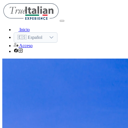
Inicio
🇪🇸 Español
Acceso