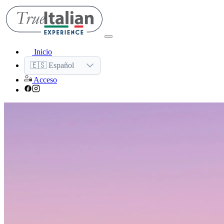
Inicio
🇪🇸 Español
Acceso