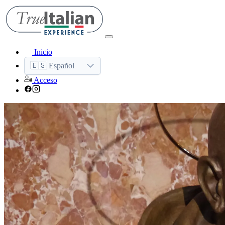
Inicio
🇪🇸 Español
Acceso