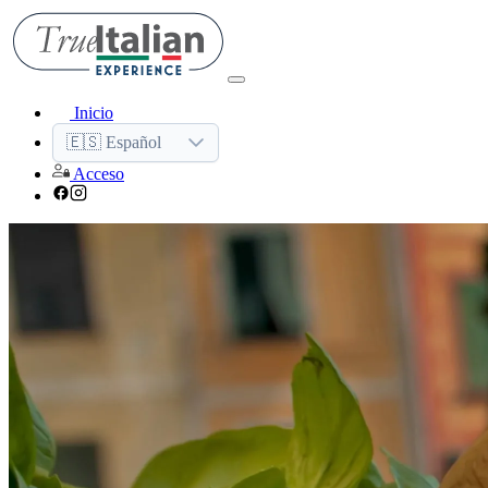
Inicio
🇪🇸 Español
Acceso