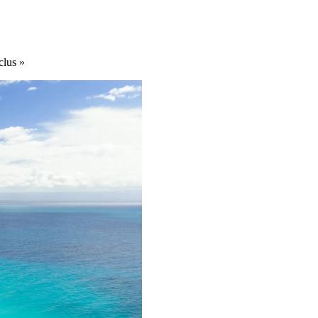
clus »