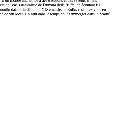
r un monde ancien, lié à des traditions et des saveurs jamais
s de l'oasis naturaliste de Fiumara della Ruffa, en écoutant les
un moulin datant du début du XIXème siècle. Enfin, restaurez-vous en
gné de vin local. Un saut dans le temps pour s'immerger dans la beauté