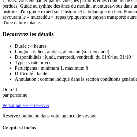
Laissez-vous enchanter par les vues, les parfums et les couleurs de C
perdues. Guidé au rythme des ânes du moulin, aventurez-vous dans une r
histoires d'un guide expert sur l'histoire et la botanique du lieu. Po
savourant le « murzeddu », repas typiquement paysan transporté autref
d'une nature intacte.
Découvrez les détails
Durée : 4 heures
Langue : italien, anglais, allemand (sur demande)
Disponibilités : lundi, mercredi, vendredi, du 01/04 au 31/10
Type : visite privée
Participants : minimum 1, maximum 8
Difficulté : facile
Annulation : comme indiqué dans la section conditions général
De
67 €
par personne
Personnaliser et réserver
Réservez online ou dans votre agence de voyage
Ce qui est inclus