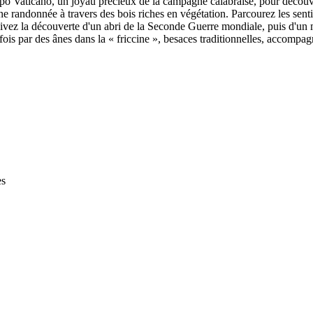
apo Vaticano, un joyau précieux de la campagne calabraise, pour découvri
andonnée à travers des bois riches en végétation. Parcourez les sentier
ursuivez la découverte d'un abri de la Seconde Guerre mondiale, puis d'
ois par des ânes dans la « friccine », besaces traditionnelles, accompa
es