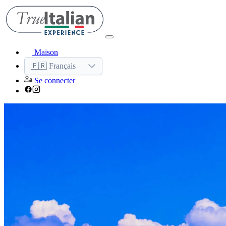
Maison
🇫🇷 Français
Se connecter