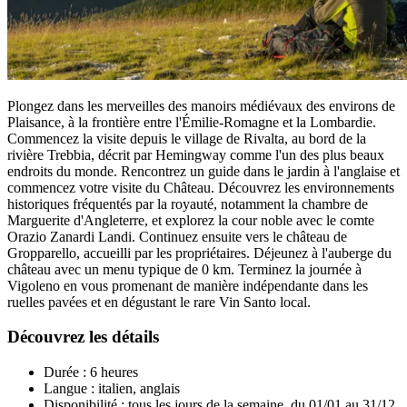
Plongez dans les merveilles des manoirs médiévaux des environs de
Plaisance, à la frontière entre l'Émilie-Romagne et la Lombardie.
Commencez la visite depuis le village de Rivalta, au bord de la
rivière Trebbia, décrit par Hemingway comme l'un des plus beaux
endroits du monde. Rencontrez un guide dans le jardin à l'anglaise et
commencez votre visite du Château. Découvrez les environnements
historiques fréquentés par la royauté, notamment la chambre de
Marguerite d'Angleterre, et explorez la cour noble avec le comte
Orazio Zanardi Landi. Continuez ensuite vers le château de
Gropparello, accueilli par les propriétaires. Déjeunez à l'auberge du
château avec un menu typique de 0 km. Terminez la journée à
Vigoleno en vous promenant de manière indépendante dans les
ruelles pavées et en dégustant le rare Vin Santo local.
Découvrez les détails
Durée : 6 heures
Langue : italien, anglais
Disponibilité : tous les jours de la semaine, du 01/01 au 31/12,