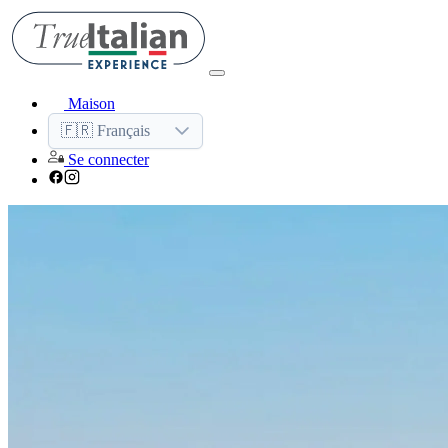
Maison
🇫🇷 Français
Se connecter