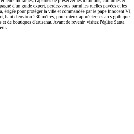
et leurs murailles, capables de préserver les traditions, coutumes et
agné d'un guide expert, perdez-vous parmi les ruelles pavées et les
na, érigée pour protéger la ville et commandée par le pape Innocent VI,
rri, haut d'environ 230 mètres, pour mieux apprécier ses arcs gothiques
et de boutiques d'artisanat. Avant de revenir, visitez l'église Santa
œur.