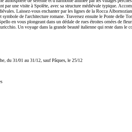
Une atmosphère de sérénité et d'harmonie animée par les villages perchés 
 par une visite à Spolète, avec sa structure médiévale typique. Accomp
médiévales. Laissez-vous enchanter par les lignes de la Rocca Albornozia
et symbole de l'architecture romane. Traversez ensuite le Ponte delle To
Spello en vous plongeant dans un dédale de rues étroites ornées de fleurs 
ricchio. Un voyage dans la grande beauté italienne qui reste dans le c
che, du 31/01 au 31/12, sauf Pâques, le 25/12
es