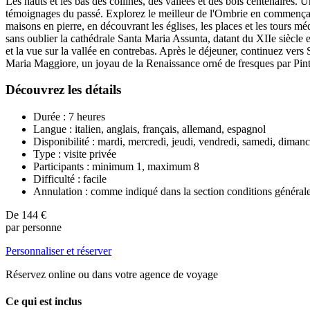
Les hauts et les bas des collines, des vallées et des bois centenaires. 
témoignages du passé. Explorez le meilleur de l'Ombrie en commençant
maisons en pierre, en découvrant les églises, les places et les tours 
sans oublier la cathédrale Santa Maria Assunta, datant du XIIe siècle 
et la vue sur la vallée en contrebas. Après le déjeuner, continuez vers 
Maria Maggiore, un joyau de la Renaissance orné de fresques par Pintu
Découvrez les détails
Durée : 7 heures
Langue : italien, anglais, français, allemand, espagnol
Disponibilité : mardi, mercredi, jeudi, vendredi, samedi, diman
Type : visite privée
Participants : minimum 1, maximum 8
Difficulté : facile
Annulation : comme indiqué dans la section conditions général
De
144 €
par personne
Personnaliser et réserver
Réservez online ou dans votre agence de voyage
Ce qui est inclus