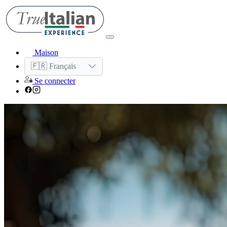
Maison
🇫🇷 Français
Se connecter