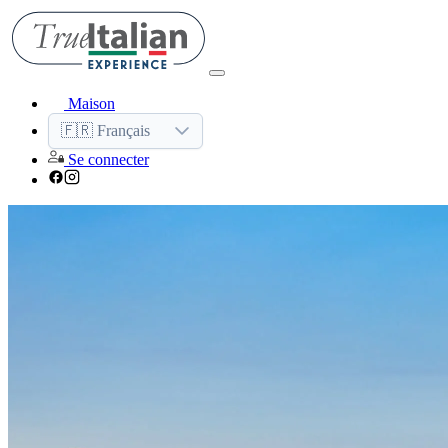
Maison
🇫🇷 Français
Se connecter