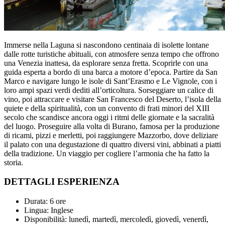
Immerse nella Laguna si nascondono centinaia di isolette lontane
dalle rotte turistiche abituali, con atmosfere senza tempo che offrono
una Venezia inattesa, da esplorare senza fretta. Scoprirle con una
guida esperta a bordo di una barca a motore d’epoca. Partire da San
Marco e navigare lungo le isole di Sant’Erasmo e Le Vignole, con i
loro ampi spazi verdi dediti all’orticoltura. Sorseggiare un calice di
vino, poi attraccare e visitare San Francesco del Deserto, l’isola della
quiete e della spiritualità, con un convento di frati minori del XIII
secolo che scandisce ancora oggi i ritmi delle giornate e la sacralità
del luogo. Proseguire alla volta di Burano, famosa per la produzione
di ricami, pizzi e merletti, poi raggiungere Mazzorbo, dove deliziare
il palato con una degustazione di quattro diversi vini, abbinati a piatti
della tradizione. Un viaggio per cogliere l’armonia che ha fatto la
storia.
DETTAGLI ESPERIENZA
Durata: 6 ore
Lingua: Inglese
Disponibilità: lunedì, martedì, mercoledì, giovedì, venerdì,