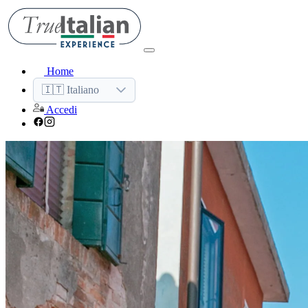
Home
🇮🇹 Italiano
Accedi