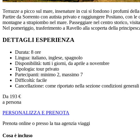
Terrazze a picco sul mare, insenature in cui si fondono i profumi della
Partire da Sorrento con autista privato e raggiungere Positano, con le c
montagne a strapiombo nel mare. Passeggiare nel centro storico, visitar
Nel pomeriggio, trasferimento a Ravello alla scoperta della principesca
DETTAGLI ESPERIENZA
Durata: 8 ore
Lingua: italiano, inglese, spagnolo
Disponibilità: tutti i giorni, da aprile a novembre
Tipologia: tour privato
Partecipanti: minimo 2, massimo 7
Difficoltà: facile
Cancellazione: come riportato nella sezione condizioni generali
Da
193 €
a persona
PERSONALIZZA E PRENOTA
Prenota online o presso la tua agenzia viaggi
Cosa è incluso