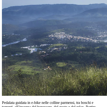
Pedalata guidata in e-bike nelle colline parmensi, tra boschi e
torrenti, all’insegna del benessere, del gusto e del relax. Partire