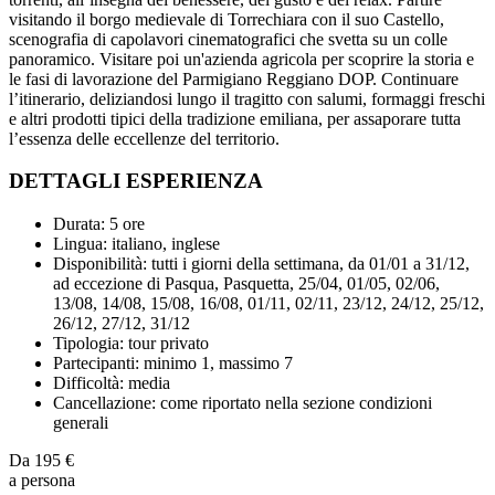
visitando il borgo medievale di Torrechiara con il suo Castello,
scenografia di capolavori cinematografici che svetta su un colle
panoramico. Visitare poi un'azienda agricola per scoprire la storia e
le fasi di lavorazione del Parmigiano Reggiano DOP. Continuare
l’itinerario, deliziandosi lungo il tragitto con salumi, formaggi freschi
e altri prodotti tipici della tradizione emiliana, per assaporare tutta
l’essenza delle eccellenze del territorio.
DETTAGLI ESPERIENZA
Durata: 5 ore
Lingua: italiano, inglese
Disponibilità: tutti i giorni della settimana, da 01/01 a 31/12,
ad eccezione di Pasqua, Pasquetta, 25/04, 01/05, 02/06,
13/08, 14/08, 15/08, 16/08, 01/11, 02/11, 23/12, 24/12, 25/12,
26/12, 27/12, 31/12
Tipologia: tour privato
Partecipanti: minimo 1, massimo 7
Difficoltà: media
Cancellazione: come riportato nella sezione condizioni
generali
Da
195 €
a persona