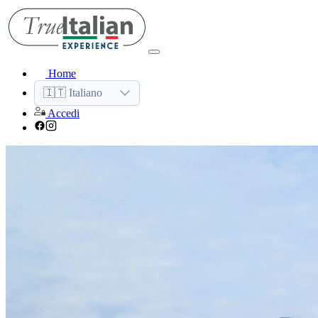
Home
🇮🇹 Italiano
Accedi