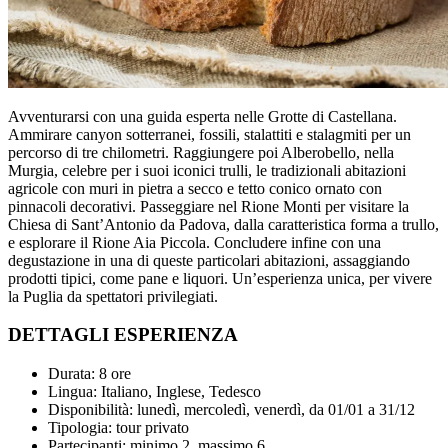
Avventurarsi con una guida esperta nelle Grotte di Castellana.
Ammirare canyon sotterranei, fossili, stalattiti e stalagmiti per un
percorso di tre chilometri. Raggiungere poi Alberobello, nella
Murgia, celebre per i suoi iconici trulli, le tradizionali abitazioni
agricole con muri in pietra a secco e tetto conico ornato con
pinnacoli decorativi. Passeggiare nel Rione Monti per visitare la
Chiesa di Sant’Antonio da Padova, dalla caratteristica forma a trullo,
e esplorare il Rione Aia Piccola. Concludere infine con una
degustazione in una di queste particolari abitazioni, assaggiando
prodotti tipici, come pane e liquori. Un’esperienza unica, per vivere
la Puglia da spettatori privilegiati.
DETTAGLI ESPERIENZA
Durata: 8 ore
Lingua: Italiano, Inglese, Tedesco
Disponibilità: lunedì, mercoledì, venerdì, da 01/01 a 31/12
Tipologia: tour privato
Partecipanti: minimo 2, massimo 6