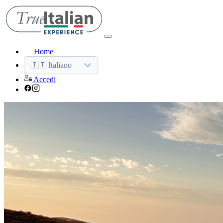
Home
🇮🇹 Italiano
Accedi